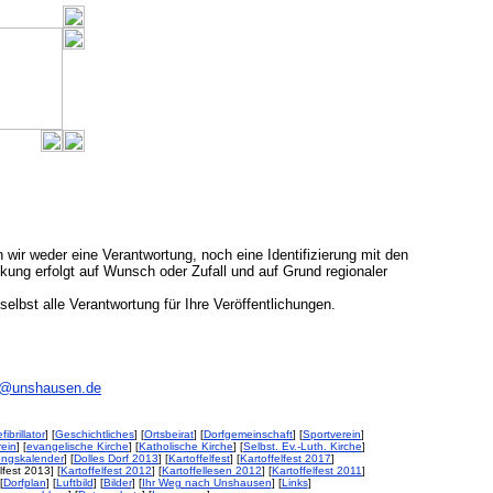
 wir weder eine Verantwortung, noch eine Identifizierung mit den
ung erfolgt auf Wunsch oder Zufall und auf Grund regionaler
 selbst alle Verantwortung für Ihre Veröffentlichungen.
@unshausen.de
fibrillator
] [
Geschichtliches
] [
Ortsbeirat
] [
Dorfgemeinschaft
] [
Sportverein
]
ein
] [
evangelische Kirche
] [
Katholische Kirche
] [
Selbst. Ev.-Luth. Kirche
]
ungskalender
] [
Dolles Dorf 2013
] [
Kartoffelfest
] [
Kartoffelfest 2017
]
elfest 2013] [
Kartoffelfest 2012
] [
Kartoffellesen 2012
] [
Kartoffelfest 2011
]
[
Dorfplan
] [
Luftbild
] [
Bilder
] [
Ihr Weg nach Unshausen
] [
Links
]