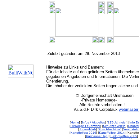
Zuletzt geändert am 29. November 2013
Hinweise zu Links und Bannern:
Für die Inhalte auf den gelinkten Seiten übernehmen
gegebenen Angeboten und Informationen. Die Verlink
Orientierung.
Die Inhaber der verlinkten Seiten tragen alleine und
© Dorfgemeinschaft Unshausen
-Private Homepage-
Alle Rechte vorbehalten !
V.i.S.d.P Dirk Corpataux
webmaster
[
Home
] [
Infos / Aktuelles
] [
825-Jahrfeier
] [
Info De
[
Freiwillige Feuerwehr
] [
Schützenverein
] [
Chorver
[
Jugendclub
] [
Zum Abschluss
] [
Veranstalt
[
Kartoffelfest 2016
] [
Kartoffelfest 2014
] [Kartoff
[
Unshäuser Tag
] [
Ballontreffen 2005
] 