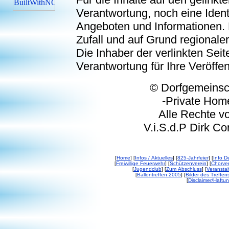
Verantwortung, noch eine Ident
Angeboten und Informationen. 
Zufall und auf Grund regionaler
Die Inhaber der verlinkten Seite
Verantwortung für Ihre Veröffe
© Dorfgemeinschaft
-Private Homep
Alle Rechte vorbeh
V.i.S.d.P Dirk Corp
[
Home
] [
Infos / Aktuelles
] [
825-Jahrfeier
] [
Info De
[
Freiwillige Feuerwehr
] [
Schützenverein
] [
Chorver
[
Jugendclub
] [
Zum Abschluss
] [
Veransta
[
Ballontreffen 2005
] [
Bilder des Treffen
[
Disclaimer/Haftu