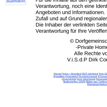
Verantwortung, noch eine Ident
Angeboten und Informationen. 
Zufall und auf Grund regionaler
Die Inhaber der verlinkten Seite
Verantwortung für Ihre Veröffe
© Dorfgemeinschaft
-Private Homep
Alle Rechte vorbeh
V.i.S.d.P Dirk Corp
[
Home
] [
Infos / Aktuelles
] [
825-Jahrfeier
] [
Info De
[
Freiwillige Feuerwehr
] [
Schützenverein
] [
Chorver
[
Jugendclub
] [
Zum Abschluss
] [
Veransta
[
Ballontreffen 2005
] [
Bilder des Treffen
[
Disclaimer/Haftu