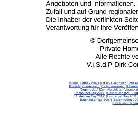
Angeboten und Informationen. 
Zufall und auf Grund regionaler
Die Inhaber der verlinkten Seite
Verantwortung für Ihre Veröffe
© Dorfgemeinschaft
-Private Homep
Alle Rechte vorbeh
V.i.S.d.P Dirk Corp
[
Home
] [
Infos / Aktuelles
] [
825-Jahrfeier
] [
Info De
[
Freiwillige Feuerwehr
] [
Schützenverein
] [
Chorver
[
Jugendclub
] [
Zum Abschluss
] [
Veransta
[
Unshäuser Tag 2017
] [
Unshäuser Tag 2016
]
[
Unshäuser Tag 2012
] [
Unshäuser Tag 2011
]
[
Unshäuser Tag 2007
] [
Ballontreffen 20
[
Disclaimer/Haftu