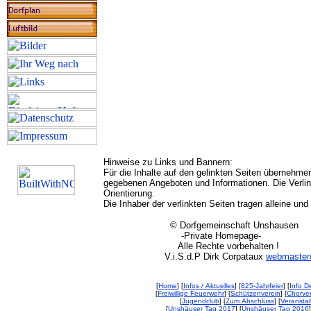
Hinweise zu Links und Bannern:
Für die Inhalte auf den gelinkten Seiten übernehmen
gegebenen Angeboten und Informationen. Die Verlink
Orientierung.
Die Inhaber der verlinkten Seiten tragen alleine und
© Dorfgemeinschaft Unshausen
-Private Homepage-
Alle Rechte vorbehalten !
V.i.S.d.P Dirk Corpataux
webmaster
[
Home
] [
Infos / Aktuelles
] [
825-Jahrfeier
] [
Info De
[
Freiwillige Feuerwehr
] [
Schützenverein
] [
Chorver
[
Jugendclub
] [
Zum Abschluss
] [
Veransta
[
Unshäuser Tag 2017
] [
Unshäuser Tag 2016
]