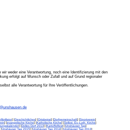
 wir weder eine Verantwortung, noch eine Identifizierung mit den
ung erfolgt auf Wunsch oder Zufall und auf Grund regionaler
 selbst alle Verantwortung für Ihre Veröffentlichungen.
@unshausen.de
fibrillator
] [
Geschichtliches
] [
Ortsbeirat
] [
Dorfgemeinschaft
] [
Sportverein
]
ein
] [
evangelische Kirche
] [
Katholische Kirche
] [
Selbst. Ev.-Luth. Kirche
]
ltungskalender
] [
Dolles Dorf 2013
] [
Kartoffelfest
] [
Unshäuser Tag
]
 [
Unshäuser Tag 2015
] [
Unshäuser Tag 2014
] [
Unshäuser Tag 2013
]