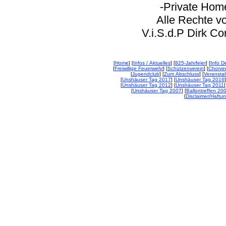
-Private Homep
Alle Rechte vorbeh
V.i.S.d.P Dirk Corp
[
Home
] [
Infos / Aktuelles
] [
825-Jahrfeier
] [
Info De
[
Freiwillige Feuerwehr
] [
Schützenverein
] [
Chorver
[
Jugendclub
] [
Zum Abschluss
] [
Veransta
[
Unshäuser Tag 2017
] [
Unshäuser Tag 2016
]
[
Unshäuser Tag 2012
] [
Unshäuser Tag 2011
]
[
Unshäuser Tag 2007
] [
Ballontreffen 20
[
Disclaimer/Haftu