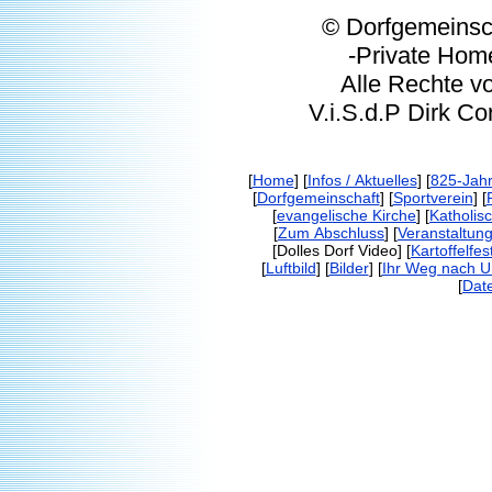
© Dorfgemeinschaft
-Private Homep
Alle Rechte vorbeh
V.i.S.d.P Dirk Corp
[
Home
] [
Infos / Aktuelles
] [
825-Jahr
[
Dorfgemeinschaft
] [
Sportverein
] [
[
evangelische Kirche
] [
Katholis
[
Zum Abschluss
] [
Veranstaltun
[Dolles Dorf Video] [
Kartoffelfes
[
Luftbild
] [
Bilder
] [
Ihr Weg nach 
[
Dat