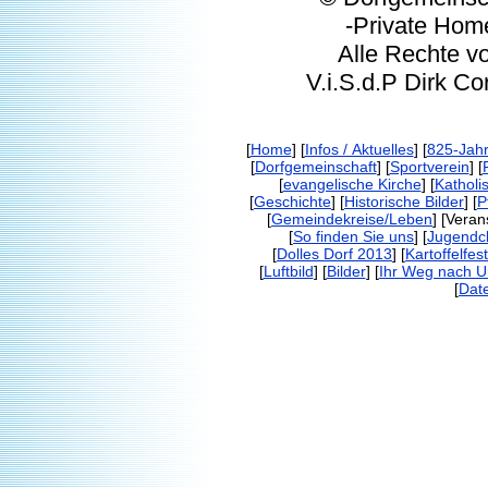
-Private Homep
Alle Rechte vorbeh
V.i.S.d.P Dirk Corp
[
Home
] [
Infos / Aktuelles
] [
825-Jahr
[
Dorfgemeinschaft
] [
Sportverein
] [
[
evangelische Kirche
] [
Katholi
[
Geschichte
] [
Historische Bilder
] [
P
[
Gemeindekreise/Leben
] [Veran
[
So finden Sie uns
] [
Jugendc
[
Dolles Dorf 2013
] [
Kartoffelfest
[
Luftbild
] [
Bilder
] [
Ihr Weg nach 
[
Dat