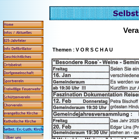
Vera
Themen : V O R S C H A U