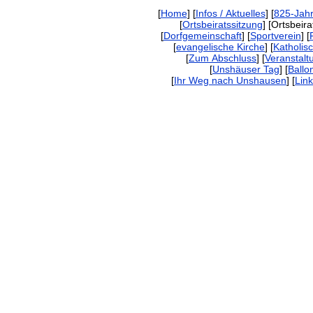
[
Home
] [
Infos / Aktuelles
] [
825-Jahr
[
Ortsbeiratssitzung
] [Ortsbeira
[
Dorfgemeinschaft
] [
Sportverein
] [
[
evangelische Kirche
] [
Katholis
[
Zum Abschluss
] [
Veranstalt
[
Unshäuser Tag
] [
Ballo
[
Ihr Weg nach Unshausen
] [
Lin