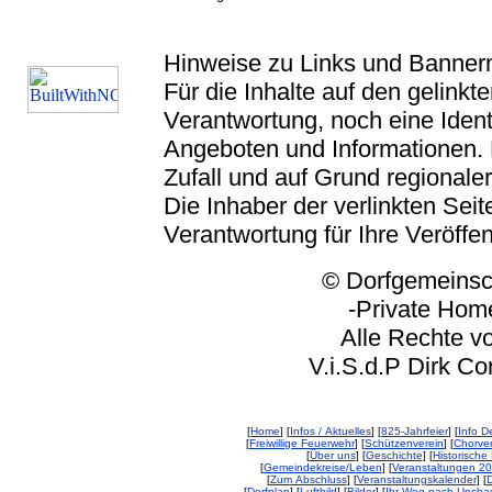
Hinweise zu Links und Banner
Für die Inhalte auf den gelink
Verantwortung, noch eine Ident
Angeboten und Informationen. 
Zufall und auf Grund regionaler
Die Inhaber der verlinkten Seite
Verantwortung für Ihre Veröffe
© Dorfgemeinschaft
-Private Homep
Alle Rechte vorbeh
V.i.S.d.P Dirk Corp
[
Home
] [
Infos / Aktuelles
] [
825-Jahrfeier
] [
Info De
[
Freiwillige Feuerwehr
] [
Schützenverein
] [
Chorver
[
Über uns
] [
Geschichte
] [
Historische 
[
Gemeindekreise/Leben
] [
Veranstaltungen 2
[
Zum Abschluss
] [
Veranstaltungskalender
] [
D
[
Dorfplan
] [
Luftbild
] [
Bilder
] [
Ihr Weg nach Unsha