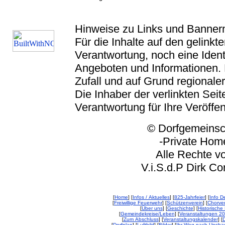
Hinweise zu Links und Banner
Für die Inhalte auf den gelink
Verantwortung, noch eine Ident
Angeboten und Informationen. 
Zufall und auf Grund regionaler
Die Inhaber der verlinkten Seite
Verantwortung für Ihre Veröffe
© Dorfgemeinschaft
-Private Homep
Alle Rechte vorbeh
V.i.S.d.P Dirk Corp
[
Home
] [
Infos / Aktuelles
] [
825-Jahrfeier
] [
Info De
[
Freiwillige Feuerwehr
] [
Schützenverein
] [
Chorver
[
Über uns
] [
Geschichte
] [
Historische 
[
Gemeindekreise/Leben
] [
Veranstaltungen 2
[
Zum Abschluss
] [
Veranstaltungskalender
] [
D
[
Dorfplan
] [
Luftbild
] [
Bilder
] [
Ihr Weg nach Unsha